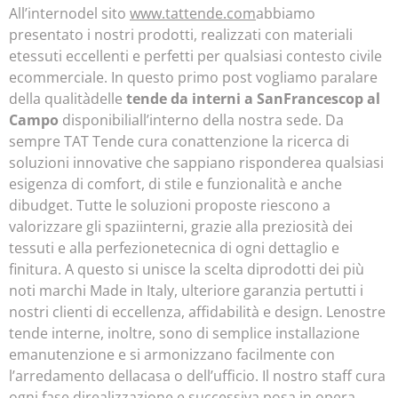
All’internodel sito
www.tattende.com
abbiamo
presentato i nostri prodotti, realizzati con materiali
etessuti eccellenti e perfetti per qualsiasi contesto civile
ecommerciale. In questo primo post vogliamo paralare
della qualitàdelle
tende da interni a SanFrancescop al
Campo
disponibiliall’interno della nostra sede. Da
sempre TAT Tende cura conattenzione la ricerca di
soluzioni innovative che sappiano risponderea qualsiasi
esigenza di comfort, di stile e funzionalità e anche
dibudget. Tutte le soluzioni proposte riescono a
valorizzare gli spaziinterni, grazie alla preziosità dei
tessuti e alla perfezionetecnica di ogni dettaglio e
finitura. A questo si unisce la scelta diprodotti dei più
noti marchi Made in Italy, ulteriore garanzia pertutti i
nostri clienti di eccellenza, affidabilità e design. Lenostre
tende interne, inoltre, sono di semplice installazione
emanutenzione e si armonizzano facilmente con
l’arredamento dellacasa o dell’ufficio. Il nostro staff cura
ogni fase direalizzazione e successiva posa in opera,